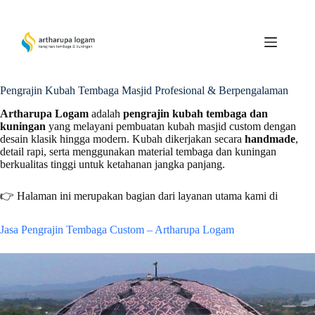
Skip
to
content
Pengrajin Kubah Tembaga Masjid Profesional & Berpengalaman
Artharupa Logam
adalah
pengrajin kubah tembaga dan
kuningan
yang melayani pembuatan kubah masjid custom dengan
desain klasik hingga modern. Kubah dikerjakan secara
handmade
,
detail rapi, serta menggunakan material tembaga dan kuningan
berkualitas tinggi untuk ketahanan jangka panjang.
👉 Halaman ini merupakan bagian dari layanan utama kami di
Jasa Pengrajin Tembaga Custom – Artharupa Logam