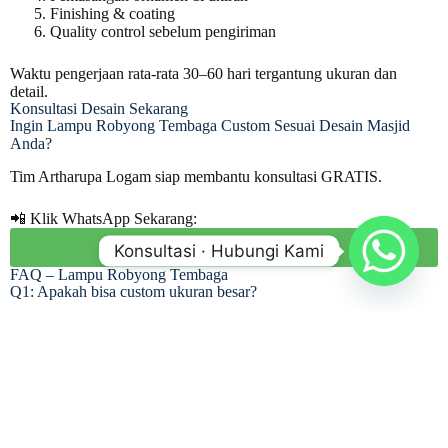
Finishing & coating
Quality control sebelum pengiriman
Waktu pengerjaan rata-rata 30–60 hari tergantung ukuran dan
detail.
Konsultasi Desain Sekarang
Ingin Lampu Robyong Tembaga Custom Sesuai Desain Masjid
Anda?
Tim Artharupa Logam siap membantu konsultasi GRATIS.
📲 Klik WhatsApp Sekarang:
Konsultasi Via Whatsapp Sekarang
Konsultasi · Hubungi Kami
FAQ – Lampu Robyong Tembaga
Q1: Apakah bisa custom ukuran besar?
Ya, bisa menyesuaikan diameter dan tinggi plafon.
Q2: Apakah tembaga mudah berubah warna?
Tembaga bisa mengalami patina alami, tetapi dilindungi coating
agar tetap indah.