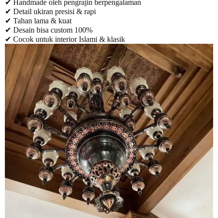
✔ Handmade oleh pengrajin berpengalaman
✔ Detail ukiran presisi & rapi
✔ Tahan lama & kuat
✔ Desain bisa custom 100%
✔ Cocok untuk interior Islami & klasik