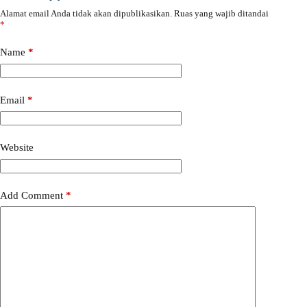
Alamat email Anda tidak akan dipublikasikan.
Ruas yang wajib ditandai
A
*
l
t
e
Name
*
r
n
a
Email
*
t
i
v
e
Website
:
Add Comment
*