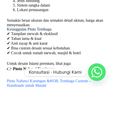
Jenis finishing
Sistem rangka dalam
Lokasi pemasangan
Semakin besar ukuran dan semakin detail ukiran, harga akan
menyesuaikan.
Keunggulan Pintu Tembaga
✔ Tampilan mewah & eksklusif
✔ Tahan lama & kuat
✔ Anti rayap & anti karat
✔ Bisa custom desain sesuai kebutuhan
✔ Cocok untuk rumah mewah, masjid & hotel
Untuk desain Islami premium, lihat juga:
👉
Pintu Nabawi Kuningan
Konsultasi · Hubungi Kami
Pintu Nabawi Kuningan &#038; Tembaga Custom –
Handmade untuk Masjid
FAQ – Harga Pintu Tembaga 2026
Q1: Apakah harga sudah termasuk pemasangan?
Tergantung lokasi proyek. Bisa termasuk instalasi sesuai
kesepakatan.