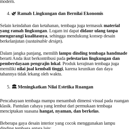
modern.
🌿
Ramah Lingkungan dan Bernilai Ekonomis
Selain keindahan dan ketahanan, tembaga juga termasuk
material
yang ramah lingkungan
. Logam ini dapat
didaur ulang tanpa
mengurangi kualitasnya
, sehingga mendukung konsep desain
berkelanjutan (
sustainable design
).
Dalam jangka panjang, memilih
lampu dinding tembaga handmade
berarti Anda ikut berkontribusi pada
pelestarian lingkungan dan
pemberdayaan pengrajin lokal
. Produk kerajinan tembaga juga
memiliki
nilai jual kembali tinggi
, karena keunikan dan daya
tahannya tidak lekang oleh waktu.
🏛
️ Meningkatkan Nilai Estetika Ruangan
Pencahayaan tembaga mampu menambah dimensi visual pada ruangan
klasik. Pantulan cahaya yang lembut dari permukaan tembaga
menciptakan suasana
hangat, nyaman, dan berkelas
.
Beberapa gaya desain interior yang cocok menggunakan lampu
dinding tembaga antara lain: