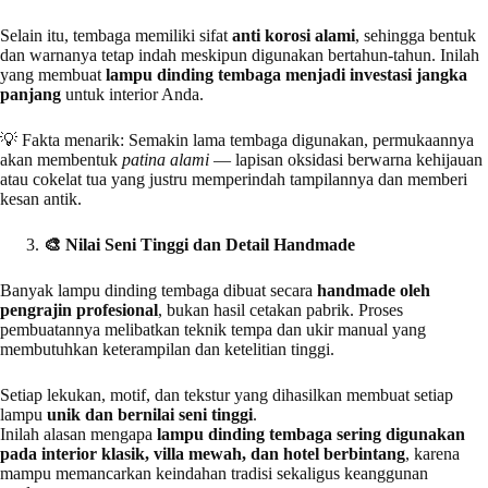
Selain itu, tembaga memiliki sifat
anti korosi alami
, sehingga bentuk
dan warnanya tetap indah meskipun digunakan bertahun-tahun. Inilah
yang membuat
lampu dinding tembaga menjadi investasi jangka
panjang
untuk interior Anda.
💡 Fakta menarik: Semakin lama tembaga digunakan, permukaannya
akan membentuk
patina alami
— lapisan oksidasi berwarna kehijauan
atau cokelat tua yang justru memperindah tampilannya dan memberi
kesan antik.
🎨
Nilai Seni Tinggi dan Detail Handmade
Banyak lampu dinding tembaga dibuat secara
handmade oleh
pengrajin profesional
, bukan hasil cetakan pabrik. Proses
pembuatannya melibatkan teknik tempa dan ukir manual yang
membutuhkan keterampilan dan ketelitian tinggi.
Setiap lekukan, motif, dan tekstur yang dihasilkan membuat setiap
lampu
unik dan bernilai seni tinggi
.
Inilah alasan mengapa
lampu dinding tembaga sering digunakan
pada interior klasik, villa mewah, dan hotel berbintang
, karena
mampu memancarkan keindahan tradisi sekaligus keanggunan