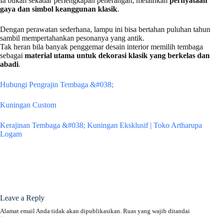
Ia bukan sekadar perlengkapan penerangan, melainkan
pernyataan
gaya dan simbol keanggunan klasik
.
Dengan perawatan sederhana, lampu ini bisa bertahan puluhan tahun
sambil mempertahankan pesonanya yang antik.
Tak heran bila banyak penggemar desain interior memilih tembaga
sebagai
material utama untuk dekorasi klasik yang berkelas dan
abadi
.
Hubungi Pengrajin Tembaga &#038;
Kuningan Custom
Kerajinan Tembaga &#038; Kuningan Eksklusif | Toko Artharupa
Logam
Leave a Reply
Alamat email Anda tidak akan dipublikasikan.
Ruas yang wajib ditandai
A