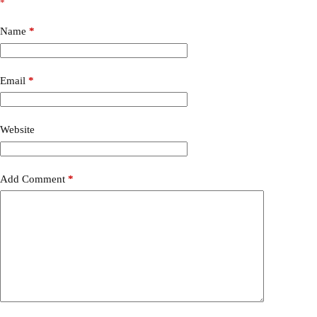
*
l
t
e
Name
*
r
n
a
Email
*
t
i
v
e
Website
:
Add Comment
*